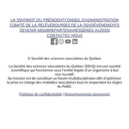
LA SSVQ
MOT DU PRÉSIDENT
CONSEIL D’ADMINISTRATION
COMITÉ DE LA RELÈVE
BOURSES DE LA SSVQ
ÉVÉNEMENTS
DEVENIR MEMBRE
PARTENAIRES
SÉRIES AUDIOS
CONTACTEZ-NOUS
© Société des sciences vasculaires du Québec
La Société des sciences vasculaires du Québec (SSVQ) est une société
scientiﬁque qui fonctionne sous l’entité légale d’un organisme à but
non-lucratif.
Sa mission est de constituer un forum multidisciplinaire aﬁn d’optimiser
la prise en charge des maladies vasculaires tout en respectant les règles
du Rx&D.
Politique de confidentialité
|
Renseignements personnels