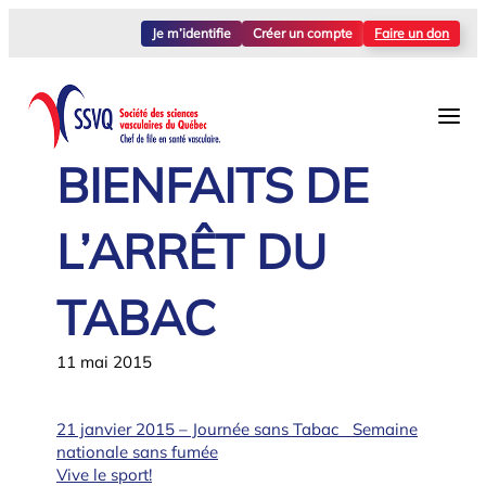
Aller
Je m’identifie
Créer un compte
Faire un don
au
contenu
BIENFAITS DE
L’ARRÊT DU
TABAC
11 mai 2015
21 janvier 2015 – Journée sans Tabac Semaine
nationale sans fumée
Vive le sport!