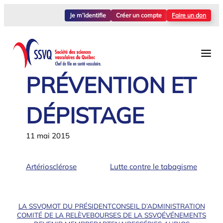
Aller
Je m’identifie
Créer un compte
Faire un don
au
contenu
PRÉVENTION ET
DÉPISTAGE
11 mai 2015
Artériosclérose
Lutte contre le tabagisme
LA SSVQ
MOT DU PRÉSIDENT
CONSEIL D’ADMINISTRATION
COMITÉ DE LA RELÈVE
BOURSES DE LA SSVQ
ÉVÉNEMENTS