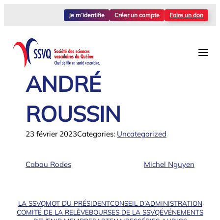
Aller
Je m’identifie
Créer un compte
Faire un don
au
contenu
ANDRÉ
ROUSSIN
23 février 2023
Categories:
Uncategorized
Cabau Rodes
Michel Nguyen
LA SSVQ
MOT DU PRÉSIDENT
CONSEIL D’ADMINISTRATION
COMITÉ DE LA RELÈVE
BOURSES DE LA SSVQ
ÉVÉNEMENTS