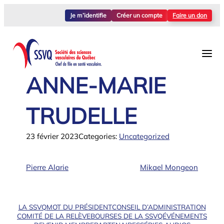
Aller
Je m’identifie
Créer un compte
Faire un don
au
contenu
ANNE-MARIE
TRUDELLE
23 février 2023
Categories:
Uncategorized
Pierre Alarie
Mikael Mongeon
LA SSVQ
MOT DU PRÉSIDENT
CONSEIL D’ADMINISTRATION
COMITÉ DE LA RELÈVE
BOURSES DE LA SSVQ
ÉVÉNEMENTS