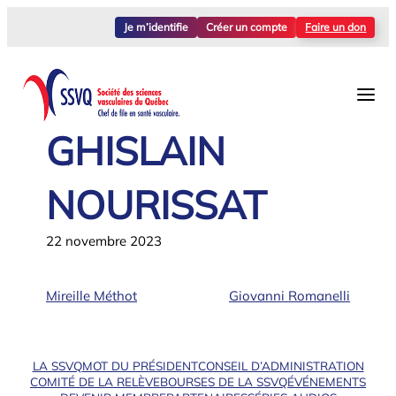
Aller
Je m’identifie
Créer un compte
Faire un don
au
contenu
GHISLAIN
NOURISSAT
22 novembre 2023
Mireille Méthot
Giovanni Romanelli
LA SSVQ
MOT DU PRÉSIDENT
CONSEIL D’ADMINISTRATION
COMITÉ DE LA RELÈVE
BOURSES DE LA SSVQ
ÉVÉNEMENTS