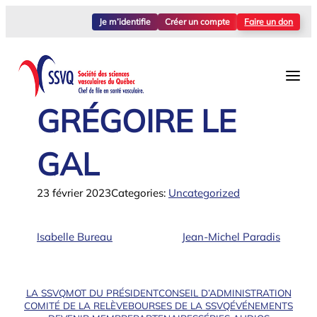
Aller
Je m’identifie
Créer un compte
Faire un don
au
contenu
GRÉGOIRE LE
GAL
23 février 2023
Categories:
Uncategorized
Isabelle Bureau
Jean-Michel Paradis
LA SSVQ
MOT DU PRÉSIDENT
CONSEIL D’ADMINISTRATION
COMITÉ DE LA RELÈVE
BOURSES DE LA SSVQ
ÉVÉNEMENTS