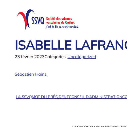
Aller
au
contenu
ISABELLE LAFRAN
23 février 2023
Categories:
Uncategorized
Sébastien Hains
LA SSVQ
MOT DU PRÉSIDENT
CONSEIL D’ADMINISTRATION
CO
La Société des sciences vasculaire