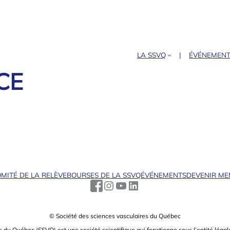
LA SSVQ
ÉVÉNEMEN
CE
MITÉ DE LA RELÈVE
BOURSES DE LA SSVQ
ÉVÉNEMENTS
DEVENIR M
© Société des sciences vasculaires du Québec
s du Québec (SSVQ) est une société scientiﬁque qui fonctionne sous l’entité légale