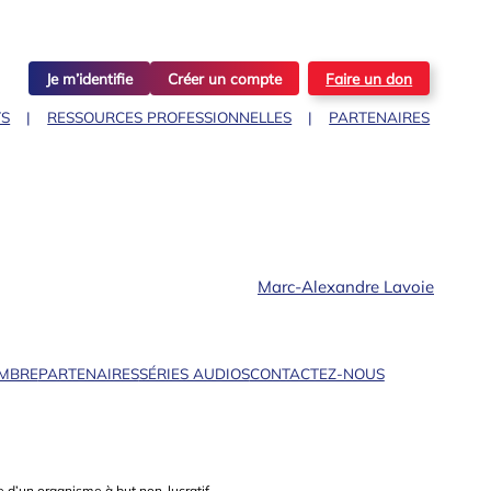
Je m’identifie
Créer un compte
Faire un don
TS
RESSOURCES PROFESSIONNELLES
PARTENAIRES
Marc-Alexandre Lavoie
EMBRE
PARTENAIRES
SÉRIES AUDIOS
CONTACTEZ-NOUS
 d’un organisme à but non-lucratif.