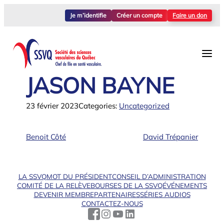
Aller
Je m’identifie
Créer un compte
Faire un don
au
contenu
JASON BAYNE
23 février 2023
Categories:
Uncategorized
Benoit Côté
David Trépanier
LA SSVQ
MOT DU PRÉSIDENT
CONSEIL D’ADMINISTRATION
COMITÉ DE LA RELÈVE
BOURSES DE LA SSVQ
ÉVÉNEMENTS
DEVENIR MEMBRE
PARTENAIRES
SÉRIES AUDIOS
CONTACTEZ-NOUS