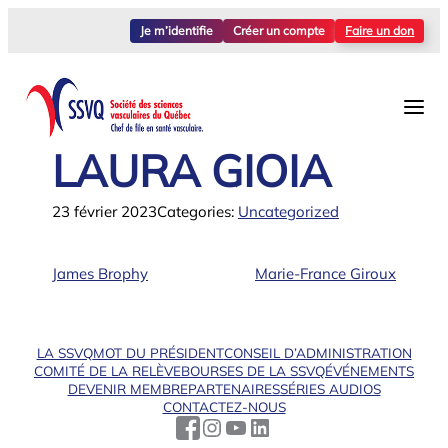
Aller
Je m’identifie
Créer un compte
Faire un don
au
contenu
LAURA GIOIA
23 février 2023
Categories:
Uncategorized
James Brophy
Marie-France Giroux
LA SSVQ
MOT DU PRÉSIDENT
CONSEIL D’ADMINISTRATION
COMITÉ DE LA RELÈVE
BOURSES DE LA SSVQ
ÉVÉNEMENTS
DEVENIR MEMBRE
PARTENAIRES
SÉRIES AUDIOS
CONTACTEZ-NOUS