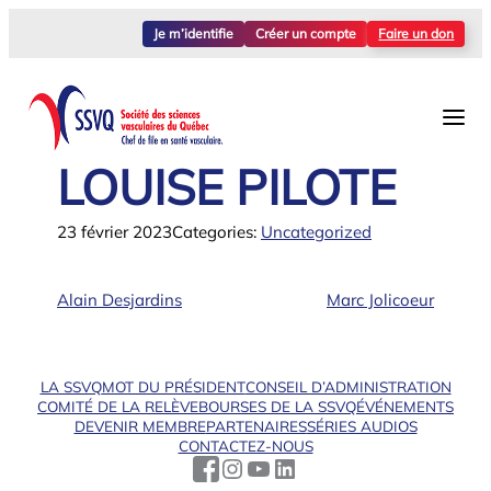
Aller
Je m’identifie
Créer un compte
Faire un don
au
contenu
LOUISE PILOTE
23 février 2023
Categories:
Uncategorized
Alain Desjardins
Marc Jolicoeur
LA SSVQ
MOT DU PRÉSIDENT
CONSEIL D’ADMINISTRATION
COMITÉ DE LA RELÈVE
BOURSES DE LA SSVQ
ÉVÉNEMENTS
DEVENIR MEMBRE
PARTENAIRES
SÉRIES AUDIOS
CONTACTEZ-NOUS