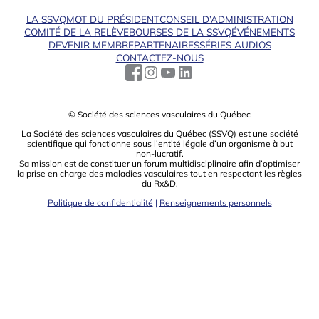
LA SSVQ
MOT DU PRÉSIDENT
CONSEIL D’ADMINISTRATION
COMITÉ DE LA RELÈVE
BOURSES DE LA SSVQ
ÉVÉNEMENTS
DEVENIR MEMBRE
PARTENAIRES
SÉRIES AUDIOS
CONTACTEZ-NOUS
© Société des sciences vasculaires du Québec
La Société des sciences vasculaires du Québec (SSVQ) est une société
scientiﬁque qui fonctionne sous l’entité légale d’un organisme à but
non-lucratif.
Sa mission est de constituer un forum multidisciplinaire aﬁn d’optimiser
la prise en charge des maladies vasculaires tout en respectant les règles
du Rx&D.
Politique de confidentialité
|
Renseignements personnels