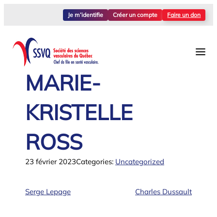
Aller
Je m’identifie
Créer un compte
Faire un don
au
contenu
MARIE-
KRISTELLE
ROSS
23 février 2023
Categories:
Uncategorized
Serge Lepage
Charles Dussault