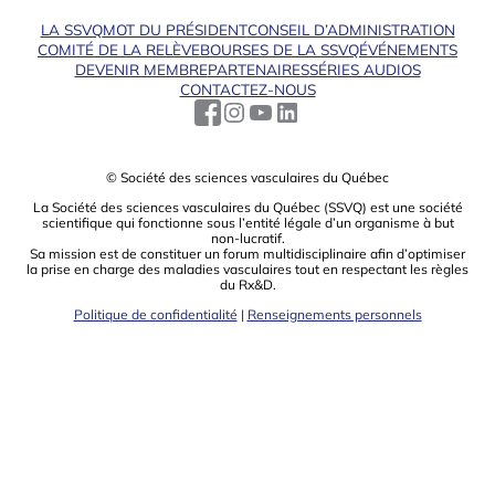
LA SSVQ
MOT DU PRÉSIDENT
CONSEIL D’ADMINISTRATION
COMITÉ DE LA RELÈVE
BOURSES DE LA SSVQ
ÉVÉNEMENTS
DEVENIR MEMBRE
PARTENAIRES
SÉRIES AUDIOS
CONTACTEZ-NOUS
© Société des sciences vasculaires du Québec
La Société des sciences vasculaires du Québec (SSVQ) est une société
scientiﬁque qui fonctionne sous l’entité légale d’un organisme à but
non-lucratif.
Sa mission est de constituer un forum multidisciplinaire aﬁn d’optimiser
la prise en charge des maladies vasculaires tout en respectant les règles
du Rx&D.
Politique de confidentialité
|
Renseignements personnels