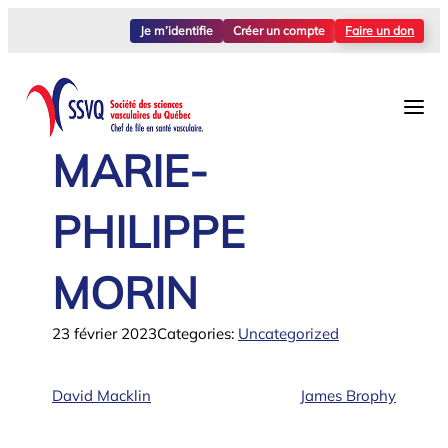
Aller
Je m’identifie
Créer un compte
Faire un don
au
contenu
MARIE-
PHILIPPE
MORIN
23 février 2023
Categories:
Uncategorized
David Macklin
James Brophy