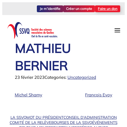
Aller
Je m’identifie
Créer un compte
Faire un don
au
contenu
MATHIEU
BERNIER
23 février 2023
Categories:
Uncategorized
Michel Shamy
François Evoy
LA SSVQ
MOT DU PRÉSIDENT
CONSEIL D’ADMINISTRATION
COMITÉ DE LA RELÈVE
BOURSES DE LA SSVQ
ÉVÉNEMENTS