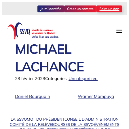
Aller
Je m’identifie
Créer un compte
Faire un don
au
contenu
MICHAEL
LACHANCE
23 février 2023
Categories:
Uncategorized
Daniel Bourguoin
Warner Mampuya
LA SSVQ
MOT DU PRÉSIDENT
CONSEIL D’ADMINISTRATION
COMITÉ DE LA RELÈVE
BOURSES DE LA SSVQ
ÉVÉNEMENTS