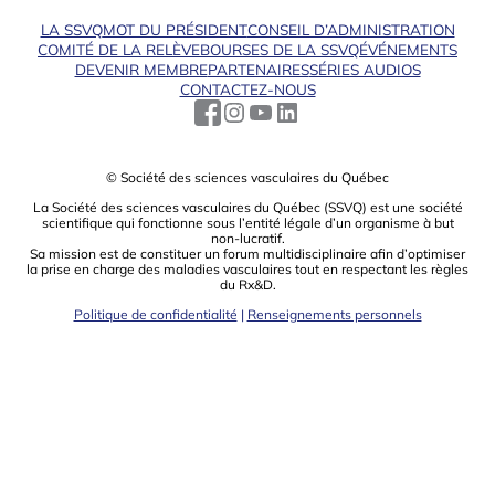
LA SSVQ
MOT DU PRÉSIDENT
CONSEIL D’ADMINISTRATION
COMITÉ DE LA RELÈVE
BOURSES DE LA SSVQ
ÉVÉNEMENTS
DEVENIR MEMBRE
PARTENAIRES
SÉRIES AUDIOS
CONTACTEZ-NOUS
© Société des sciences vasculaires du Québec
La Société des sciences vasculaires du Québec (SSVQ) est une société
scientiﬁque qui fonctionne sous l’entité légale d’un organisme à but
non-lucratif.
Sa mission est de constituer un forum multidisciplinaire aﬁn d’optimiser
la prise en charge des maladies vasculaires tout en respectant les règles
du Rx&D.
Politique de confidentialité
|
Renseignements personnels