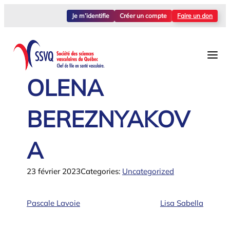
Aller
Je m’identifie
Créer un compte
Faire un don
au
contenu
OLENA
BEREZNYAKOV
A
23 février 2023
Categories:
Uncategorized
Pascale Lavoie
Lisa Sabella