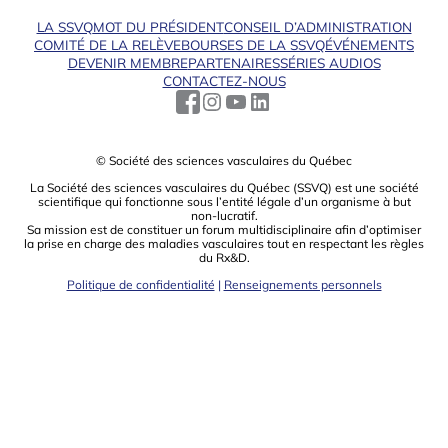
LA SSVQ
MOT DU PRÉSIDENT
CONSEIL D’ADMINISTRATION
COMITÉ DE LA RELÈVE
BOURSES DE LA SSVQ
ÉVÉNEMENTS
DEVENIR MEMBRE
PARTENAIRES
SÉRIES AUDIOS
CONTACTEZ-NOUS
© Société des sciences vasculaires du Québec
La Société des sciences vasculaires du Québec (SSVQ) est une société
scientiﬁque qui fonctionne sous l’entité légale d’un organisme à but
non-lucratif.
Sa mission est de constituer un forum multidisciplinaire aﬁn d’optimiser
la prise en charge des maladies vasculaires tout en respectant les règles
du Rx&D.
Politique de confidentialité
|
Renseignements personnels