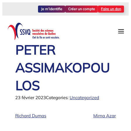
Aller
Je m’identifie
Créer un compte
Faire un don
au
contenu
PETER
ASSIMAKOPOU
LOS
23 février 2023
Categories:
Uncategorized
Richard Dumas
Mirna Azar