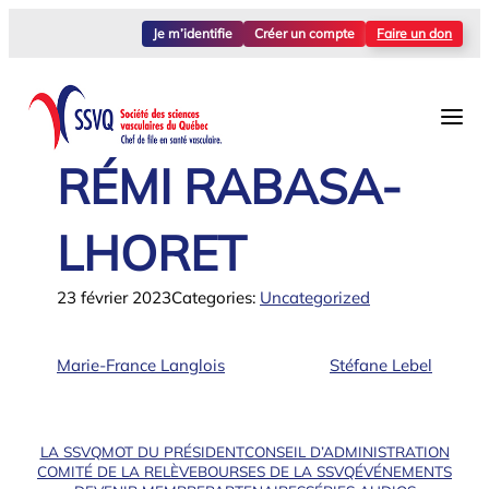
Aller
Je m’identifie
Créer un compte
Faire un don
au
contenu
RÉMI RABASA-
LHORET
23 février 2023
Categories:
Uncategorized
Marie-France Langlois
Stéfane Lebel
LA SSVQ
MOT DU PRÉSIDENT
CONSEIL D’ADMINISTRATION
COMITÉ DE LA RELÈVE
BOURSES DE LA SSVQ
ÉVÉNEMENTS