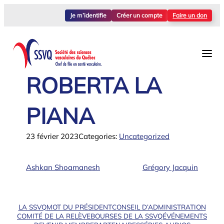
Aller
Je m’identifie
Créer un compte
Faire un don
au
contenu
ROBERTA LA
PIANA
23 février 2023
Categories:
Uncategorized
Ashkan Shoamanesh
Grégory Jacquin
LA SSVQ
MOT DU PRÉSIDENT
CONSEIL D’ADMINISTRATION
COMITÉ DE LA RELÈVE
BOURSES DE LA SSVQ
ÉVÉNEMENTS