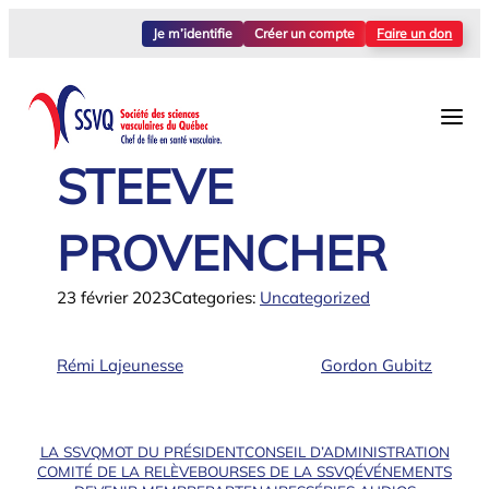
Aller
Je m’identifie
Créer un compte
Faire un don
au
contenu
STEEVE
PROVENCHER
23 février 2023
Categories:
Uncategorized
Rémi Lajeunesse
Gordon Gubitz
LA SSVQ
MOT DU PRÉSIDENT
CONSEIL D’ADMINISTRATION
COMITÉ DE LA RELÈVE
BOURSES DE LA SSVQ
ÉVÉNEMENTS