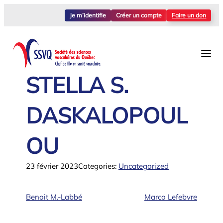
Aller
Je m’identifie
Créer un compte
Faire un don
au
contenu
STELLA S.
DASKALOPOUL
OU
23 février 2023
Categories:
Uncategorized
Benoit M.-Labbé
Marco Lefebvre