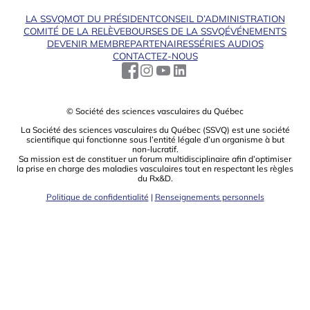
LA SSVQ
MOT DU PRÉSIDENT
CONSEIL D’ADMINISTRATION
COMITÉ DE LA RELÈVE
BOURSES DE LA SSVQ
ÉVÉNEMENTS
DEVENIR MEMBRE
PARTENAIRES
SÉRIES AUDIOS
CONTACTEZ-NOUS
© Société des sciences vasculaires du Québec
La Société des sciences vasculaires du Québec (SSVQ) est une société
scientiﬁque qui fonctionne sous l’entité légale d’un organisme à but
non-lucratif.
Sa mission est de constituer un forum multidisciplinaire aﬁn d’optimiser
la prise en charge des maladies vasculaires tout en respectant les règles
du Rx&D.
Politique de confidentialité
|
Renseignements personnels