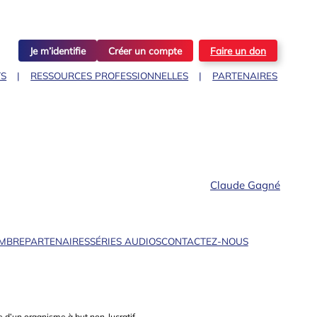
Je m’identifie
Créer un compte
Faire un don
TS
RESSOURCES PROFESSIONNELLES
PARTENAIRES
Claude Gagné
EMBRE
PARTENAIRES
SÉRIES AUDIOS
CONTACTEZ-NOUS
 d’un organisme à but non-lucratif.