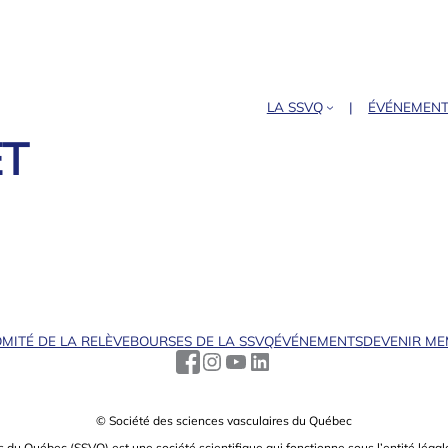
LA SSVQ
ÉVÉNEMEN
ET
MITÉ DE LA RELÈVE
BOURSES DE LA SSVQ
ÉVÉNEMENTS
DEVENIR M
© Société des sciences vasculaires du Québec
s du Québec (SSVQ) est une société scientiﬁque qui fonctionne sous l’entité légale