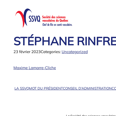
Aller
au
contenu
STÉPHANE RINFR
23 février 2023
Categories:
Uncategorized
Maxime Lamarre-Cliche
LA SSVQ
MOT DU PRÉSIDENT
CONSEIL D’ADMINISTRATION
CO
La Société des sciences vasculaire