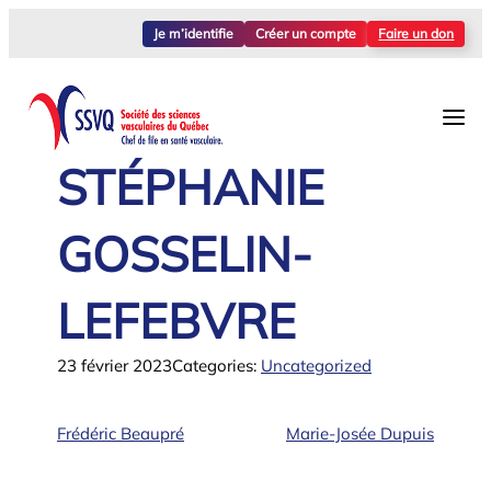
Aller
Je m’identifie
Créer un compte
Faire un don
au
contenu
STÉPHANIE
GOSSELIN-
LEFEBVRE
23 février 2023
Categories:
Uncategorized
Frédéric Beaupré
Marie-Josée Dupuis