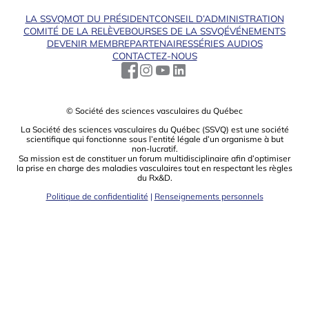
LA SSVQ
MOT DU PRÉSIDENT
CONSEIL D’ADMINISTRATION
COMITÉ DE LA RELÈVE
BOURSES DE LA SSVQ
ÉVÉNEMENTS
DEVENIR MEMBRE
PARTENAIRES
SÉRIES AUDIOS
CONTACTEZ-NOUS
© Société des sciences vasculaires du Québec
La Société des sciences vasculaires du Québec (SSVQ) est une société
scientiﬁque qui fonctionne sous l’entité légale d’un organisme à but
non-lucratif.
Sa mission est de constituer un forum multidisciplinaire aﬁn d’optimiser
la prise en charge des maladies vasculaires tout en respectant les règles
du Rx&D.
Politique de confidentialité
|
Renseignements personnels