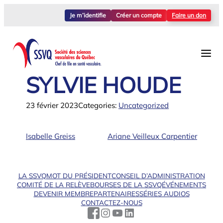
Aller
Je m’identifie
Créer un compte
Faire un don
au
contenu
SYLVIE HOUDE
23 février 2023
Categories:
Uncategorized
Isabelle Greiss
Ariane Veilleux Carpentier
LA SSVQ
MOT DU PRÉSIDENT
CONSEIL D’ADMINISTRATION
COMITÉ DE LA RELÈVE
BOURSES DE LA SSVQ
ÉVÉNEMENTS
DEVENIR MEMBRE
PARTENAIRES
SÉRIES AUDIOS
CONTACTEZ-NOUS