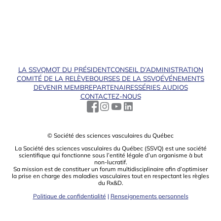
LA SSVQ
MOT DU PRÉSIDENT
CONSEIL D’ADMINISTRATION
COMITÉ DE LA RELÈVE
BOURSES DE LA SSVQ
ÉVÉNEMENTS
DEVENIR MEMBRE
PARTENAIRES
SÉRIES AUDIOS
CONTACTEZ-NOUS
© Société des sciences vasculaires du Québec
La Société des sciences vasculaires du Québec (SSVQ) est une société
scientiﬁque qui fonctionne sous l’entité légale d’un organisme à but
non-lucratif.
Sa mission est de constituer un forum multidisciplinaire aﬁn d’optimiser
la prise en charge des maladies vasculaires tout en respectant les règles
du Rx&D.
Politique de confidentialité
|
Renseignements personnels