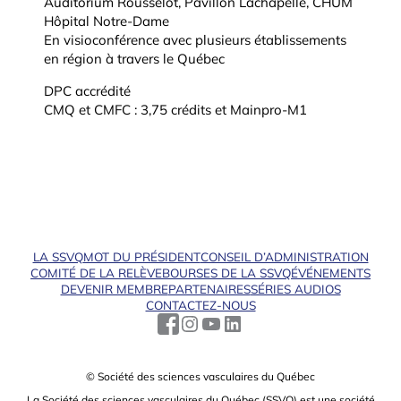
Auditorium Rousselot, Pavillon Lachapelle, CHUM
Hôpital Notre-Dame
En visioconférence avec plusieurs établissements
en région à travers le Québec
DPC accrédité
CMQ et CMFC : 3,75 crédits et Mainpro-M1
LA SSVQ
MOT DU PRÉSIDENT
CONSEIL D’ADMINISTRATION
COMITÉ DE LA RELÈVE
BOURSES DE LA SSVQ
ÉVÉNEMENTS
DEVENIR MEMBRE
PARTENAIRES
SÉRIES AUDIOS
CONTACTEZ-NOUS
© Société des sciences vasculaires du Québec
La Société des sciences vasculaires du Québec (SSVQ) est une société