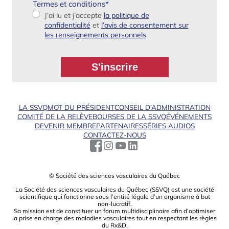
Termes et conditions
*
J’ai lu et j’accepte
la politique de
confidentialité
et
l’avis de consentement sur
les renseignements personnels
.
LA SSVQ
MOT DU PRÉSIDENT
CONSEIL D’ADMINISTRATION
COMITÉ DE LA RELÈVE
BOURSES DE LA SSVQ
ÉVÉNEMENTS
DEVENIR MEMBRE
PARTENAIRES
SÉRIES AUDIOS
CONTACTEZ-NOUS
© Société des sciences vasculaires du Québec
La Société des sciences vasculaires du Québec (SSVQ) est une société
scientiﬁque qui fonctionne sous l’entité légale d’un organisme à but
non-lucratif.
Sa mission est de constituer un forum multidisciplinaire aﬁn d’optimiser
la prise en charge des maladies vasculaires tout en respectant les règles
du Rx&D.