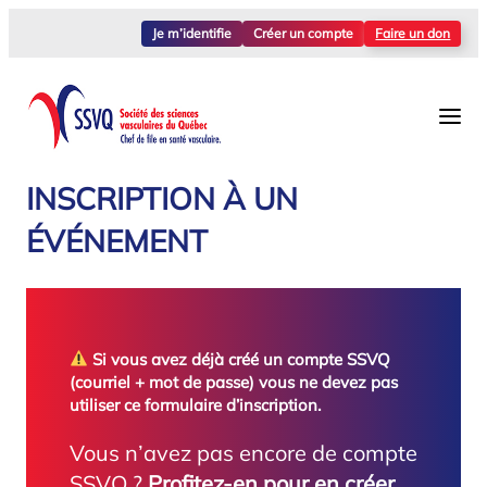
Aller
Je m’identifie
Créer un compte
Faire un don
au
contenu
INSCRIPTION À UN
ÉVÉNEMENT
Si vous avez déjà créé un compte SSVQ
(courriel + mot de passe) vous ne devez pas
utiliser ce formulaire d’inscription.
Vous n’avez pas encore de compte
SSVQ ?
Profitez-en pour en créer