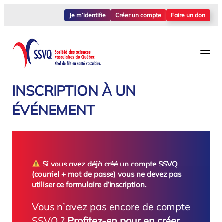
Aller
Je m’identifie
Créer un compte
Faire un don
au
contenu
INSCRIPTION À UN
ÉVÉNEMENT
Si vous avez déjà créé un compte SSVQ
(courriel + mot de passe) vous ne devez pas
utiliser ce formulaire d’inscription.
Vous n’avez pas encore de compte
SSVQ ?
Profitez-en pour en créer