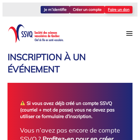
Aller
Je m’identifie
Créer un compte
Faire un don
au
contenu
INSCRIPTION À UN
ÉVÉNEMENT
Si vous avez déjà créé un compte SSVQ
(courriel + mot de passe) vous ne devez pas
utiliser ce formulaire d’inscription.
Vous n’avez pas encore de compte
SSVQ ?
Profitez-en pour en créer