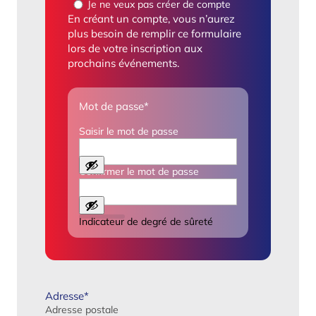
Je ne veux pas créer de compte
En créant un compte, vous n’aurez
plus besoin de remplir ce formulaire
lors de votre inscription aux
prochains événements.
Mot de passe
*
Saisir le mot de passe
Confirmer le mot de passe
Indicateur de degré de sûreté
Adresse
*
Adresse postale