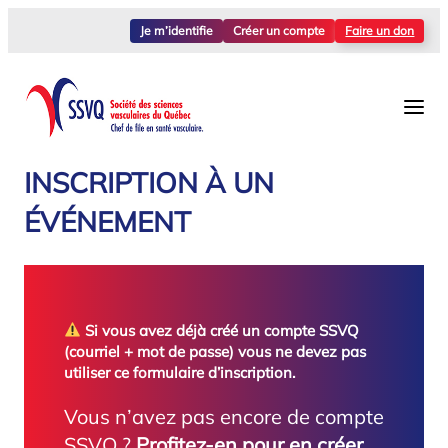
Aller
Je m’identifie
Créer un compte
Faire un don
au
contenu
INSCRIPTION À UN
ÉVÉNEMENT
Si vous avez déjà créé un compte SSVQ
(courriel + mot de passe) vous ne devez pas
utiliser ce formulaire d’inscription.
Vous n’avez pas encore de compte
SSVQ ?
Profitez-en pour en créer