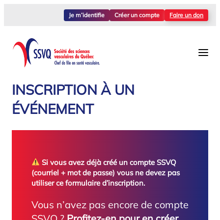
Aller
Je m’identifie
Créer un compte
Faire un don
au
contenu
INSCRIPTION À UN
ÉVÉNEMENT
Si vous avez déjà créé un compte SSVQ
(courriel + mot de passe) vous ne devez pas
utiliser ce formulaire d’inscription.
Vous n’avez pas encore de compte
SSVQ ?
Profitez-en pour en créer