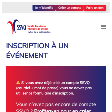
Aller
Je m’identifie
Créer un compte
Faire un don
au
contenu
INSCRIPTION À UN
ÉVÉNEMENT
Si vous avez déjà créé un compte SSVQ
(courriel + mot de passe) vous ne devez pas
utiliser ce formulaire d’inscription.
Vous n’avez pas encore de compte
SSVQ ?
Profitez-en pour en créer