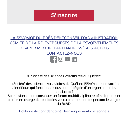
LA SSVQ
MOT DU PRÉSIDENT
CONSEIL D’ADMINISTRATION
COMITÉ DE LA RELÈVE
BOURSES DE LA SSVQ
ÉVÉNEMENTS
DEVENIR MEMBRE
PARTENAIRES
SÉRIES AUDIOS
CONTACTEZ-NOUS
© Société des sciences vasculaires du Québec
La Société des sciences vasculaires du Québec (SSVQ) est une société
scientiﬁque qui fonctionne sous l’entité légale d’un organisme à but
non-lucratif.
Sa mission est de constituer un forum multidisciplinaire aﬁn d’optimiser
la prise en charge des maladies vasculaires tout en respectant les règles
du Rx&D.
Politique de confidentialité
|
Renseignements personnels