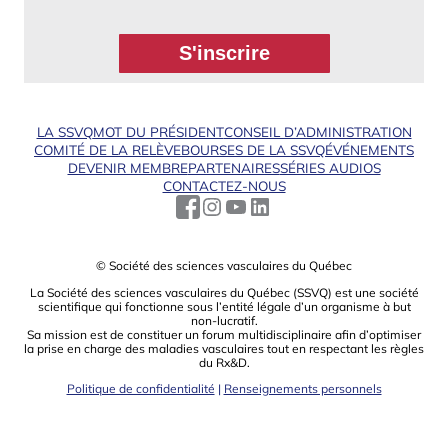
LA SSVQ
MOT DU PRÉSIDENT
CONSEIL D’ADMINISTRATION
COMITÉ DE LA RELÈVE
BOURSES DE LA SSVQ
ÉVÉNEMENTS
DEVENIR MEMBRE
PARTENAIRES
SÉRIES AUDIOS
CONTACTEZ-NOUS
© Société des sciences vasculaires du Québec
La Société des sciences vasculaires du Québec (SSVQ) est une société
scientiﬁque qui fonctionne sous l’entité légale d’un organisme à but
non-lucratif.
Sa mission est de constituer un forum multidisciplinaire aﬁn d’optimiser
la prise en charge des maladies vasculaires tout en respectant les règles
du Rx&D.
Politique de confidentialité
|
Renseignements personnels