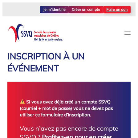
Aller
Je m’identifie
Créer un compte
Faire un don
au
contenu
INSCRIPTION À UN
ÉVÉNEMENT
Si vous avez déjà créé un compte SSVQ
(courriel + mot de passe) vous ne devez pas
utiliser ce formulaire d’inscription.
Vous n’avez pas encore de compte
SSVQ ?
Profitez-en pour en créer