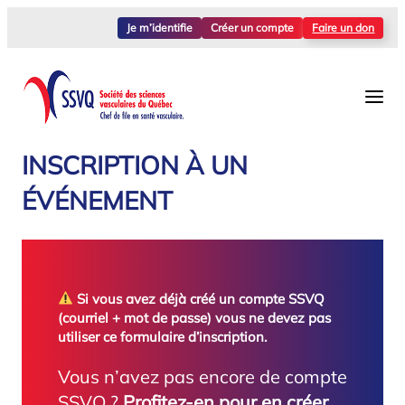
Aller
Je m’identifie
Créer un compte
Faire un don
au
contenu
INSCRIPTION À UN
ÉVÉNEMENT
Si vous avez déjà créé un compte SSVQ
(courriel + mot de passe) vous ne devez pas
utiliser ce formulaire d’inscription.
Vous n’avez pas encore de compte
SSVQ ?
Profitez-en pour en créer