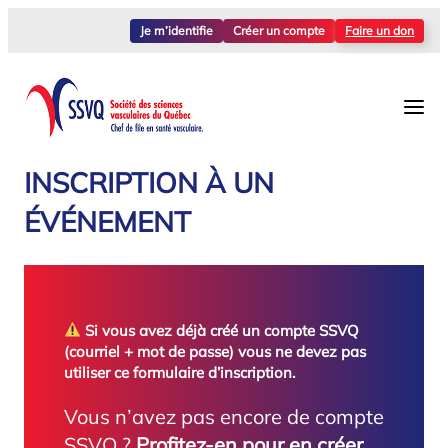
Aller
Je m’identifie
Créer un compte
Faire un don
au
contenu
INSCRIPTION À UN
ÉVÉNEMENT
Si vous avez déjà créé un compte SSVQ
(courriel + mot de passe) vous ne devez pas
utiliser ce formulaire d’inscription.
Vous n’avez pas encore de compte
SSVQ ?
Profitez-en pour en créer