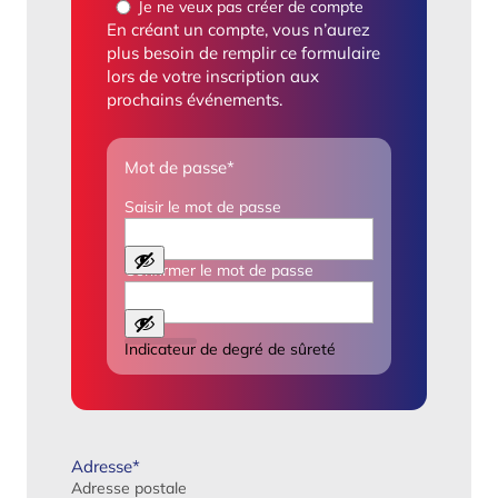
Je ne veux pas créer de compte
En créant un compte, vous n’aurez
plus besoin de remplir ce formulaire
lors de votre inscription aux
prochains événements.
Mot de passe
*
Saisir le mot de passe
Confirmer le mot de passe
Indicateur de degré de sûreté
Adresse
*
Adresse postale