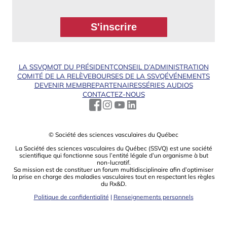
LA SSVQ
MOT DU PRÉSIDENT
CONSEIL D’ADMINISTRATION
COMITÉ DE LA RELÈVE
BOURSES DE LA SSVQ
ÉVÉNEMENTS
DEVENIR MEMBRE
PARTENAIRES
SÉRIES AUDIOS
CONTACTEZ-NOUS
© Société des sciences vasculaires du Québec
La Société des sciences vasculaires du Québec (SSVQ) est une société
scientiﬁque qui fonctionne sous l’entité légale d’un organisme à but
non-lucratif.
Sa mission est de constituer un forum multidisciplinaire aﬁn d’optimiser
la prise en charge des maladies vasculaires tout en respectant les règles
du Rx&D.
Politique de confidentialité
|
Renseignements personnels