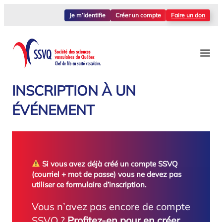
Aller
Je m’identifie
Créer un compte
Faire un don
au
contenu
INSCRIPTION À UN
ÉVÉNEMENT
Si vous avez déjà créé un compte SSVQ
(courriel + mot de passe) vous ne devez pas
utiliser ce formulaire d’inscription.
Vous n’avez pas encore de compte
SSVQ ?
Profitez-en pour en créer