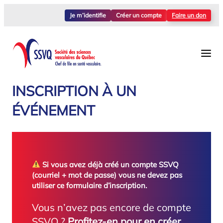
Aller
Je m’identifie
Créer un compte
Faire un don
au
contenu
INSCRIPTION À UN
ÉVÉNEMENT
Si vous avez déjà créé un compte SSVQ
(courriel + mot de passe) vous ne devez pas
utiliser ce formulaire d’inscription.
Vous n’avez pas encore de compte
SSVQ ?
Profitez-en pour en créer