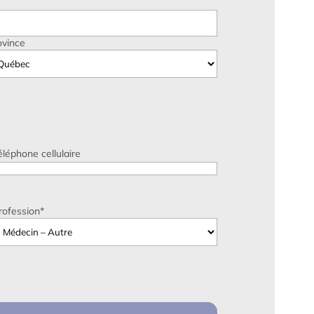
ovince
éléphone cellulaire
rofession
*