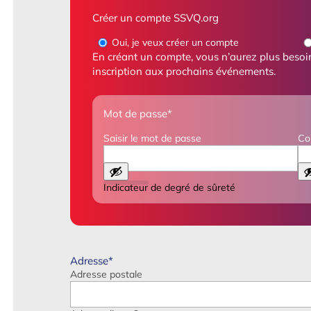
Créer un compte SSVQ.org
Oui, je veux créer un compte
En créant un compte, vous n’aurez plus besoin
inscription aux prochains événements.
Mot de passe
*
Saisir le mot de passe
Co
Indicateur de degré de sûreté
Adresse
*
Adresse postale