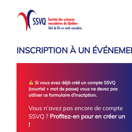
Aller
au
contenu
INSCRIPTION À UN ÉVÉNEME
Si vous avez déjà créé un compte SSVQ
(courriel + mot de passe) vous ne devez pas
utiliser ce formulaire d’inscription.
Vous n’avez pas encore de compte
SSVQ ?
Profitez-en pour en créer un
!