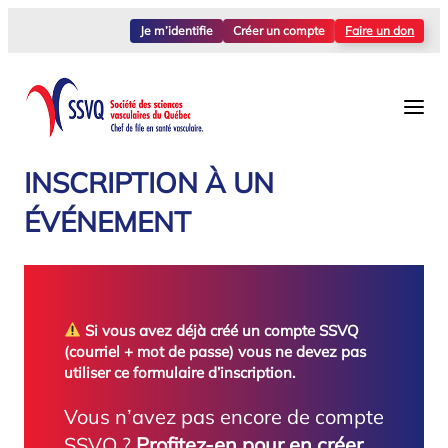
Aller
Je m’identifie
Créer un compte
Faire un don
au
contenu
INSCRIPTION À UN
ÉVÉNEMENT
Si vous avez déjà créé un compte SSVQ
(courriel + mot de passe) vous ne devez pas
utiliser ce formulaire d’inscription.
Vous n’avez pas encore de compte
SSVQ ?
Profitez-en pour en créer