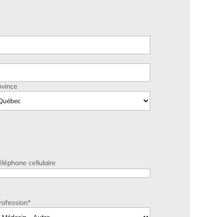
ovince
éléphone cellulaire
rofession
*