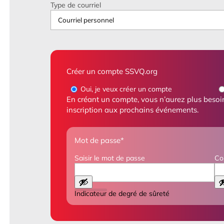
Type de courriel
Créer un compte SSVQ.org
Oui, je veux créer un compte
En créant un compte, vous n’aurez plus besoin
inscription aux prochains événements.
Mot de passe
*
Saisir le mot de passe
Co
Indicateur de degré de sûreté