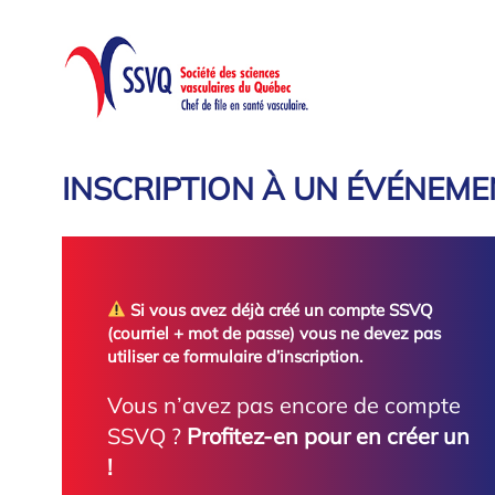
Aller
au
contenu
INSCRIPTION À UN ÉVÉNEME
Si vous avez déjà créé un compte SSVQ
(courriel + mot de passe) vous ne devez pas
utiliser ce formulaire d’inscription.
Vous n’avez pas encore de compte
SSVQ ?
Profitez-en pour en créer un
!