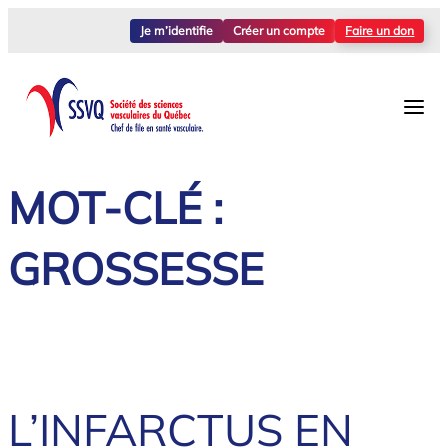
Aller
Je m’identifie
Créer un compte
Faire un don
au
contenu
MOT-CLÉ :
GROSSESSE
L’INFARCTUS EN