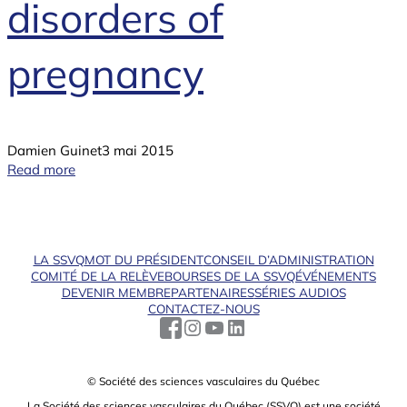
disorders of
pregnancy
Damien Guinet
3 mai 2015
Read more
LA SSVQ
MOT DU PRÉSIDENT
CONSEIL D’ADMINISTRATION
COMITÉ DE LA RELÈVE
BOURSES DE LA SSVQ
ÉVÉNEMENTS
DEVENIR MEMBRE
PARTENAIRES
SÉRIES AUDIOS
CONTACTEZ-NOUS
© Société des sciences vasculaires du Québec
La Société des sciences vasculaires du Québec (SSVQ) est une société