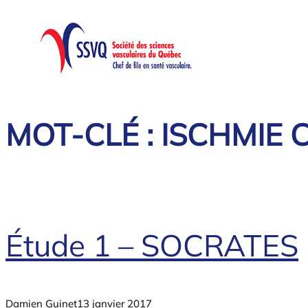
Aller
au
contenu
MOT-CLÉ :
ISCHMIE 
Étude 1 – SOCRATES
Damien Guinet
13 janvier 2017