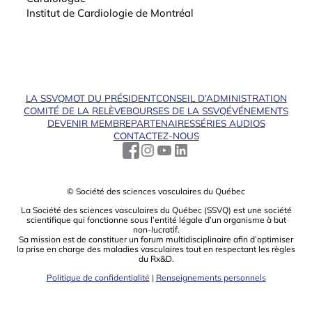
Institut de Cardiologie de Montréal
LA SSVQ
MOT DU PRÉSIDENT
CONSEIL D’ADMINISTRATION
COMITÉ DE LA RELÈVE
BOURSES DE LA SSVQ
ÉVÉNEMENTS
DEVENIR MEMBRE
PARTENAIRES
SÉRIES AUDIOS
CONTACTEZ-NOUS
© Société des sciences vasculaires du Québec
La Société des sciences vasculaires du Québec (SSVQ) est une société
scientiﬁque qui fonctionne sous l’entité légale d’un organisme à but
non-lucratif.
Sa mission est de constituer un forum multidisciplinaire aﬁn d’optimiser
la prise en charge des maladies vasculaires tout en respectant les règles
du Rx&D.
Politique de confidentialité
|
Renseignements personnels