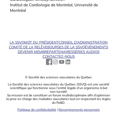
Institut de Cardiologie de Montréal, Université de
Montréal
LA SSVQ
MOT DU PRÉSIDENT
CONSEIL D’ADMINISTRATION
COMITÉ DE LA RELÈVE
BOURSES DE LA SSVQ
ÉVÉNEMENTS
DEVENIR MEMBRE
PARTENAIRES
SÉRIES AUDIOS
CONTACTEZ-NOUS
© Société des sciences vasculaires du Québec
La Société des sciences vasculaires du Québec (SSVQ) est une société
scientiﬁque qui fonctionne sous l’entité légale d’un organisme à but
non-lucratif.
Sa mission est de constituer un forum multidisciplinaire aﬁn d’optimiser
la prise en charge des maladies vasculaires tout en respectant les règles
du Rx&D.
Politique de confidentialité
|
Renseignements personnels