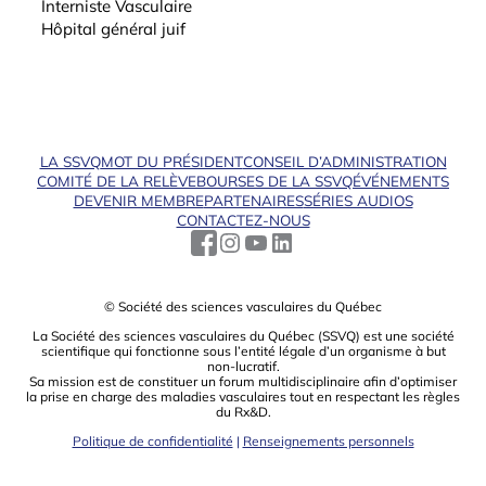
Interniste Vasculaire
Hôpital général juif
LA SSVQ
MOT DU PRÉSIDENT
CONSEIL D’ADMINISTRATION
COMITÉ DE LA RELÈVE
BOURSES DE LA SSVQ
ÉVÉNEMENTS
DEVENIR MEMBRE
PARTENAIRES
SÉRIES AUDIOS
CONTACTEZ-NOUS
© Société des sciences vasculaires du Québec
La Société des sciences vasculaires du Québec (SSVQ) est une société
scientiﬁque qui fonctionne sous l’entité légale d’un organisme à but
non-lucratif.
Sa mission est de constituer un forum multidisciplinaire aﬁn d’optimiser
la prise en charge des maladies vasculaires tout en respectant les règles
du Rx&D.
Politique de confidentialité
|
Renseignements personnels