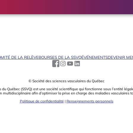
MITÉ DE LA RELÈVE
BOURSES DE LA SSVQ
ÉVÉNEMENTS
DEVENIR M
© Société des sciences vasculaires du Québec
s du Québec (SSVQ) est une société scientiﬁque qui fonctionne sous l’entité légale
m multidisciplinaire aﬁn d’optimiser la prise en charge des maladies vasculaires t
Politique de confidentialité
|
Renseignements personnels