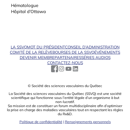
Hématologue
Hôpital d’Ottawa
LA SSVQ
MOT DU PRÉSIDENT
CONSEIL D’ADMINISTRATION
COMITÉ DE LA RELÈVE
BOURSES DE LA SSVQ
ÉVÉNEMENTS
DEVENIR MEMBRE
PARTENAIRES
SÉRIES AUDIOS
CONTACTEZ-NOUS
© Société des sciences vasculaires du Québec
La Société des sciences vasculaires du Québec (SSVQ) est une société
scientiﬁque qui fonctionne sous l’entité légale d’un organisme à but
non-lucratif.
Sa mission est de constituer un forum multidisciplinaire aﬁn d’optimiser
la prise en charge des maladies vasculaires tout en respectant les règles
du Rx&D.
Politique de confidentialité
|
Renseignements personnels