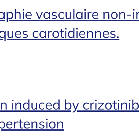
aphie vasculaire non-i
aques carotidiennes.
 induced by crizotini
pertension