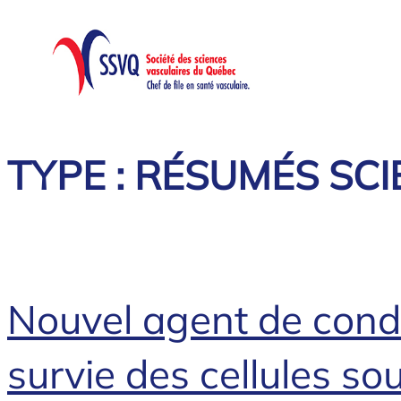
Aller
au
contenu
TYPE :
RÉSUMÉS SCI
Nouvel agent de condit
survie des cellules so