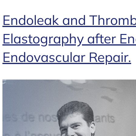
Endoleak and Thromb
Elastography after E
Endovascular Repair.