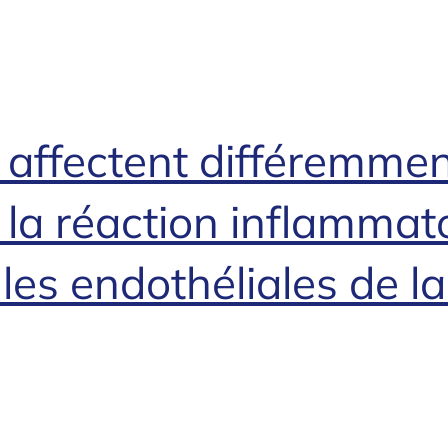
s affectent différemmen
a réaction inflammatoi
ules endothéliales de la