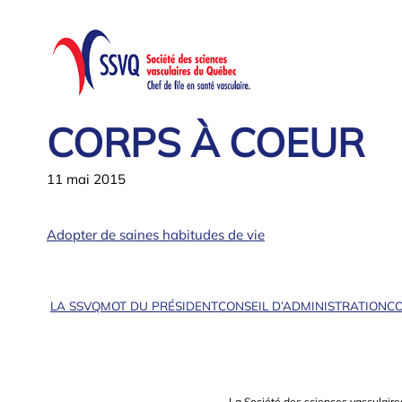
Aller
au
contenu
CORPS À COEUR
11 mai 2015
Adopter de saines habitudes de vie
LA SSVQ
MOT DU PRÉSIDENT
CONSEIL D’ADMINISTRATION
CO
La Société des sciences vasculaire