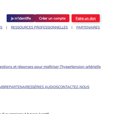
Je m’identifie
Créer un compte
Faire un don
TS
RESSOURCES PROFESSIONNELLES
PARTENAIRES
stions et réponses pour maîtriser l’hypertension artérielle
EMBRE
PARTENAIRES
SÉRIES AUDIOS
CONTACTEZ-NOUS
 d’un organisme à but non-lucratif.