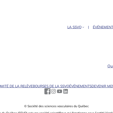
LA SSVQ
ÉVÉNEMEN
Que
MITÉ DE LA RELÈVE
BOURSES DE LA SSVQ
ÉVÉNEMENTS
DEVENIR M
© Société des sciences vasculaires du Québec
s du Québec (SSVQ) est une société scientiﬁque qui fonctionne sous l’entité légale