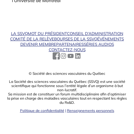
l’Université de Montréal
LA SSVQ
MOT DU PRÉSIDENT
CONSEIL D’ADMINISTRATION
COMITÉ DE LA RELÈVE
BOURSES DE LA SSVQ
ÉVÉNEMENTS
DEVENIR MEMBRE
PARTENAIRES
SÉRIES AUDIOS
CONTACTEZ-NOUS
© Société des sciences vasculaires du Québec
La Société des sciences vasculaires du Québec (SSVQ) est une société
scientiﬁque qui fonctionne sous l’entité légale d’un organisme à but
non-lucratif.
Sa mission est de constituer un forum multidisciplinaire aﬁn d’optimiser
la prise en charge des maladies vasculaires tout en respectant les règles
du Rx&D.
Politique de confidentialité
|
Renseignements personnels