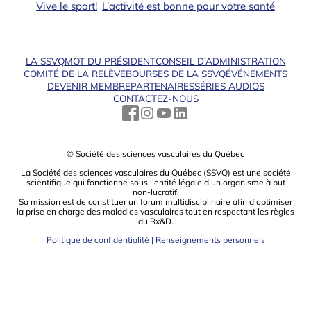
Vive le sport!
L’activité est bonne pour votre santé
LA SSVQ
MOT DU PRÉSIDENT
CONSEIL D’ADMINISTRATION
COMITÉ DE LA RELÈVE
BOURSES DE LA SSVQ
ÉVÉNEMENTS
DEVENIR MEMBRE
PARTENAIRES
SÉRIES AUDIOS
CONTACTEZ-NOUS
© Société des sciences vasculaires du Québec
La Société des sciences vasculaires du Québec (SSVQ) est une société
scientiﬁque qui fonctionne sous l’entité légale d’un organisme à but
non-lucratif.
Sa mission est de constituer un forum multidisciplinaire aﬁn d’optimiser
la prise en charge des maladies vasculaires tout en respectant les règles
du Rx&D.
Politique de confidentialité
|
Renseignements personnels