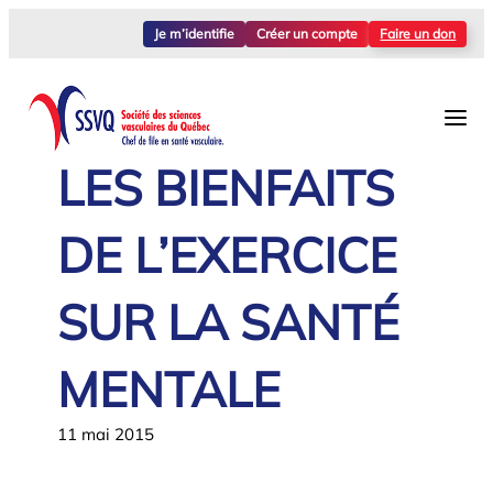
Aller
Je m’identifie
Créer un compte
Faire un don
au
contenu
LES BIENFAITS
DE L’EXERCICE
SUR LA SANTÉ
MENTALE
11 mai 2015